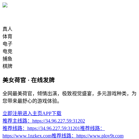
真人
体育
电子
电竞
捕鱼
棋牌
美女荷官 · 在线发牌
全网最美荷官，倾情出演，极致视觉盛宴，多元游戏种类，为
您带来最舒心的游戏体验。
立即注册
进入主页
APP下载
推荐主线路：
https://34.96.227.59:31202
推荐线路：
https://34.96.227.59:31201
推荐线路：
https://www.1nzkex.com
推荐线路：
https://www.plov9r.com