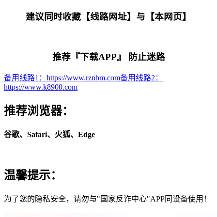
建议同时收藏【线路网址】与【本网页】
推荐『下载APP』 防止迷路
备用线路
1
：
https://www.rznbm.com
备用线路
2
：
https://www.k8900.com
推荐浏览器：
谷歌、Safari、火狐、Edge
温馨提示：
为了您的隐私安全，请勿与"国家反诈中心"APP同设备使用！