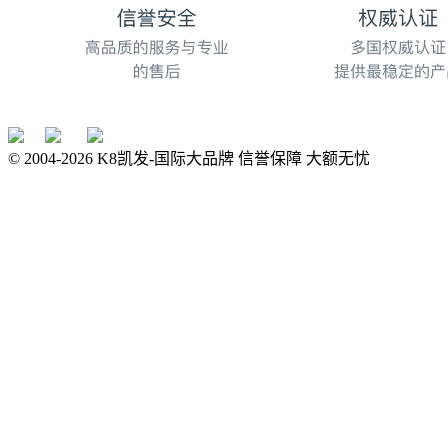
© 2004-
2026
K8凯发-国际大品牌 信誉保障 大额无忧