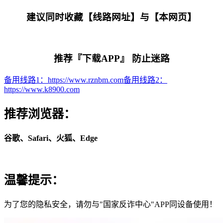
建议同时收藏【线路网址】与【本网页】
推荐『下载APP』 防止迷路
备用线路
1
：
https://www.rznbm.com
备用线路
2
：
https://www.k8900.com
推荐浏览器：
谷歌、Safari、火狐、Edge
温馨提示：
为了您的隐私安全，请勿与"国家反诈中心"APP同设备使用！