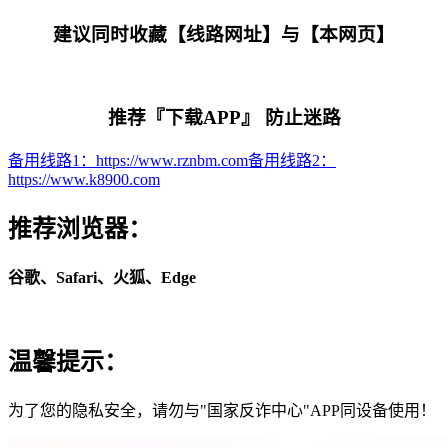
建议同时收藏【线路网址】与【本网页】
推荐『下载APP』 防止迷路
备用线路
1
：
https://www.rznbm.com
备用线路
2
：
https://www.k8900.com
推荐浏览器：
谷歌、Safari、火狐、Edge
温馨提示：
为了您的隐私安全，请勿与"国家反诈中心"APP同设备使用！