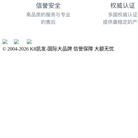
© 2004-
2026
K8凯发-国际大品牌 信誉保障 大额无忧