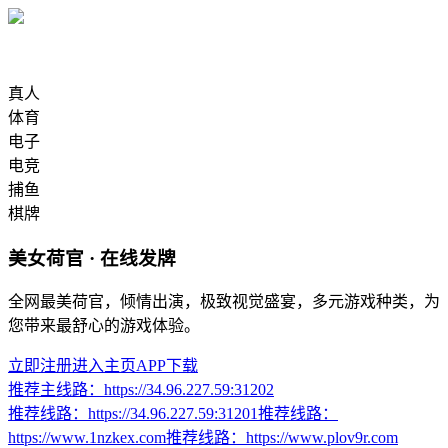
真人
体育
电子
电竞
捕鱼
棋牌
美女荷官 · 在线发牌
全网最美荷官，倾情出演，极致视觉盛宴，多元游戏种类，为
您带来最舒心的游戏体验。
立即注册
进入主页
APP下载
推荐主线路：
https://34.96.227.59:31202
推荐线路：
https://34.96.227.59:31201
推荐线路：
https://www.1nzkex.com
推荐线路：
https://www.plov9r.com