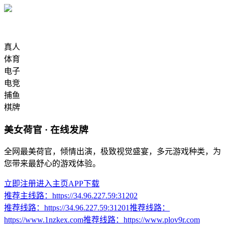
真人
体育
电子
电竞
捕鱼
棋牌
美女荷官 · 在线发牌
全网最美荷官，倾情出演，极致视觉盛宴，多元游戏种类，为
您带来最舒心的游戏体验。
立即注册
进入主页
APP下载
推荐主线路：
https://34.96.227.59:31202
推荐线路：
https://34.96.227.59:31201
推荐线路：
https://www.1nzkex.com
推荐线路：
https://www.plov9r.com