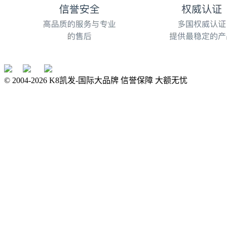
© 2004-
2026
K8凯发-国际大品牌 信誉保障 大额无忧