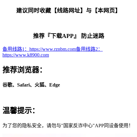
建议同时收藏【线路网址】与【本网页】
推荐『下载APP』 防止迷路
备用线路
1
：
https://www.rznbm.com
备用线路
2
：
https://www.k8900.com
推荐浏览器：
谷歌、Safari、火狐、Edge
温馨提示：
为了您的隐私安全，请勿与"国家反诈中心"APP同设备使用！