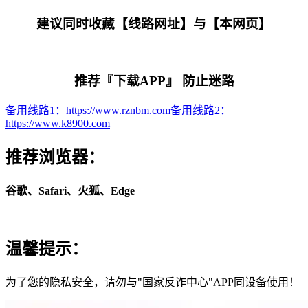
建议同时收藏【线路网址】与【本网页】
推荐『下载APP』 防止迷路
备用线路
1
：
https://www.rznbm.com
备用线路
2
：
https://www.k8900.com
推荐浏览器：
谷歌、Safari、火狐、Edge
温馨提示：
为了您的隐私安全，请勿与"国家反诈中心"APP同设备使用！