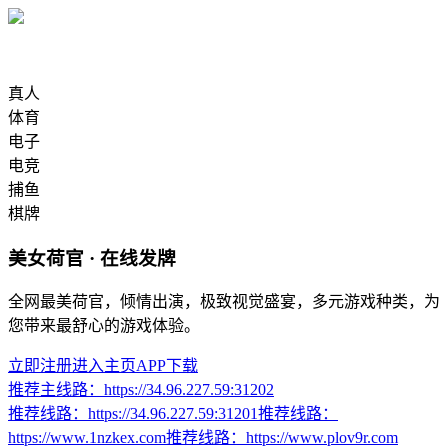
真人
体育
电子
电竞
捕鱼
棋牌
美女荷官 · 在线发牌
全网最美荷官，倾情出演，极致视觉盛宴，多元游戏种类，为
您带来最舒心的游戏体验。
立即注册
进入主页
APP下载
推荐主线路：
https://34.96.227.59:31202
推荐线路：
https://34.96.227.59:31201
推荐线路：
https://www.1nzkex.com
推荐线路：
https://www.plov9r.com