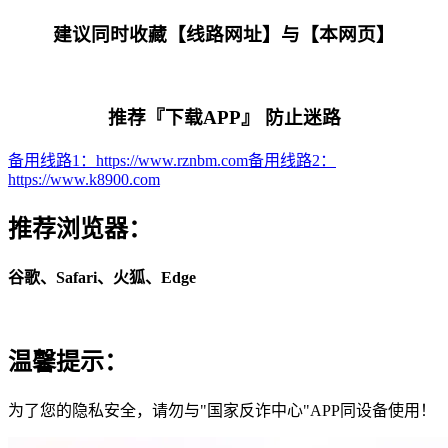
建议同时收藏【线路网址】与【本网页】
推荐『下载APP』 防止迷路
备用线路
1
：
https://www.rznbm.com
备用线路
2
：
https://www.k8900.com
推荐浏览器：
谷歌、Safari、火狐、Edge
温馨提示：
为了您的隐私安全，请勿与"国家反诈中心"APP同设备使用！