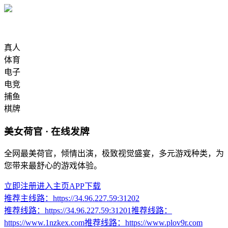
真人
体育
电子
电竞
捕鱼
棋牌
美女荷官 · 在线发牌
全网最美荷官，倾情出演，极致视觉盛宴，多元游戏种类，为
您带来最舒心的游戏体验。
立即注册
进入主页
APP下载
推荐主线路：
https://34.96.227.59:31202
推荐线路：
https://34.96.227.59:31201
推荐线路：
https://www.1nzkex.com
推荐线路：
https://www.plov9r.com