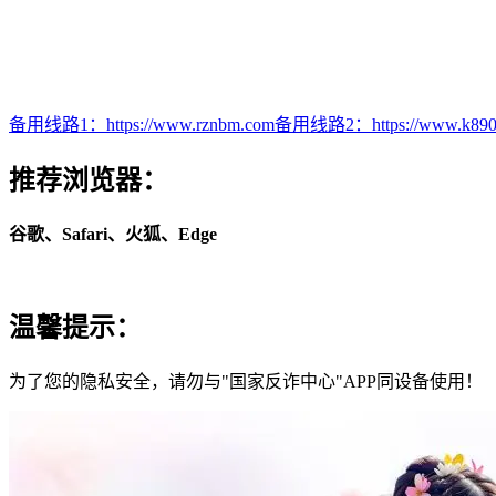
备用线路
1
：
https://www.rznbm.com
备用线路
2
：
https://www.k89
推荐浏览器：
谷歌、Safari、火狐、Edge
温馨提示：
为了您的隐私安全，请勿与"国家反诈中心"APP同设备使用！