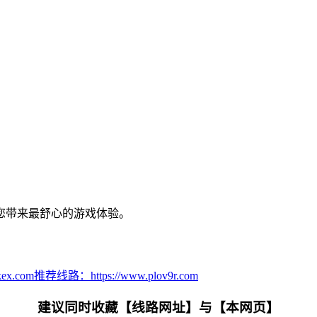
您带来最舒心的游戏体验。
kex.com
推荐线路：
https://www.plov9r.com
建议同时收藏【线路网址】与【本网页】