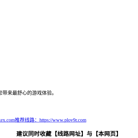
您带来最舒心的游戏体验。
kex.com
推荐线路：
https://www.plov9r.com
建议同时收藏【线路网址】与【本网页】