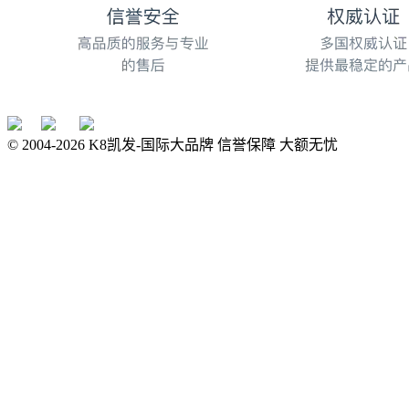
© 2004-
2026
K8凯发-国际大品牌 信誉保障 大额无忧