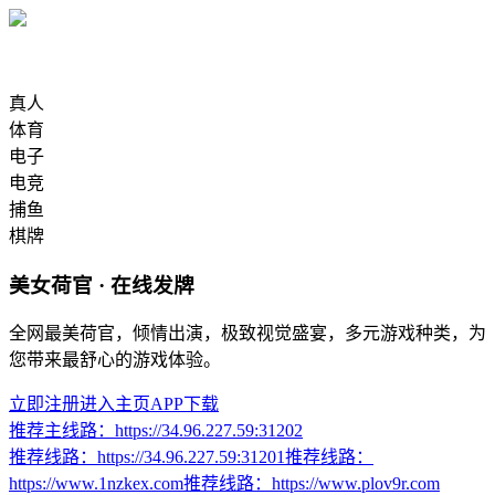
真人
体育
电子
电竞
捕鱼
棋牌
美女荷官 · 在线发牌
全网最美荷官，倾情出演，极致视觉盛宴，多元游戏种类，为
您带来最舒心的游戏体验。
立即注册
进入主页
APP下载
推荐主线路：
https://34.96.227.59:31202
推荐线路：
https://34.96.227.59:31201
推荐线路：
https://www.1nzkex.com
推荐线路：
https://www.plov9r.com