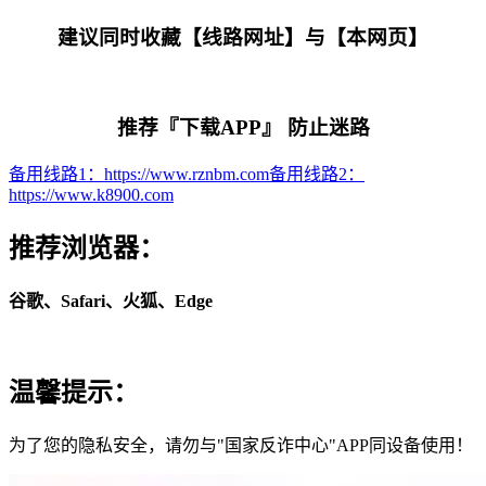
建议同时收藏【线路网址】与【本网页】
推荐『下载APP』 防止迷路
备用线路
1
：
https://www.rznbm.com
备用线路
2
：
https://www.k8900.com
推荐浏览器：
谷歌、Safari、火狐、Edge
温馨提示：
为了您的隐私安全，请勿与"国家反诈中心"APP同设备使用！